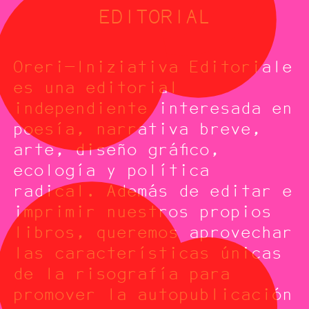
EDITORIAL
Oreri—Iniziativa Editoriale
es una editorial
independiente interesada en
poesía, narrativa breve,
arte, diseño gráfico,
ecología y política
radical. Además de editar e
imprimir nuestros propios
libros, queremos aprovechar
las características únicas
de la risografía para
promover la autopublicación