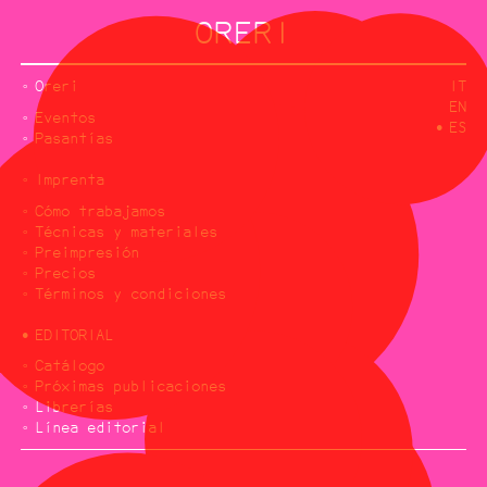
ORERI
Oreri
IT
EN
Eventos
ES
Pasantías
Imprenta
Cómo trabajamos
Técnicas y materiales
Preimpresión
Precios
Términos y condiciones
EDITORIAL
Catálogo
Próximas publicaciones
Librerías
Línea editorial