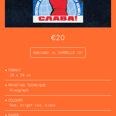
CATALOGO
Categorie:
2025
Architettura e urbanismo
Arte
Ecologia
…
€20
AGGIUNGI AL CARRELLO (0)
FORMAT
28 x 39 cm
PRINTING TECHNIQUE
Risograph
COLOURS
Red, bright red, black
PAPER