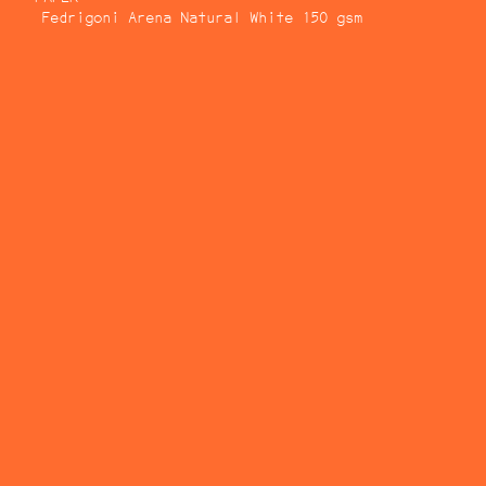
Fedrigoni Arena Natural White 150 gsm
FESTA CAMPESTRE
RÍOS POR PUEBLOS