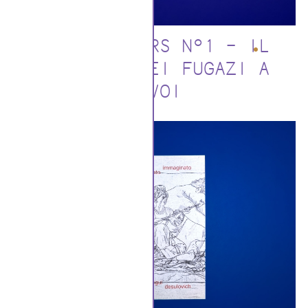
SLEEPWALKERS N°1 – IL
CONCERTO DEI FUGAZI A
GAVOI