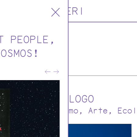
ORERI
T PEOPLE,
icaciones
COSMOS!
al
CATÁLOGO
tura y urbanismo
Arte
Ecol