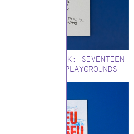
ALDO VAN EYCK: SEVENTEEN
18, 19... PLAYGROUNDS