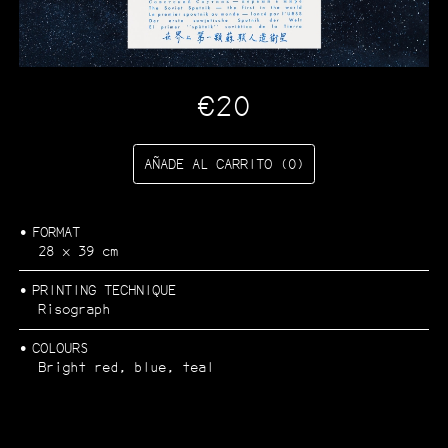
CATÁLOGO
Categorías:
Arquitectura y urbanismo
€20
Arte
Ecología
Fotografía
…
AÑADE AL CARRITO (0)
FORMAT
28 x 39 cm
PRINTING TECHNIQUE
Risograph
COLOURS
Bright red, blue, teal