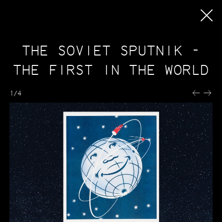
ORERI
Oreri
IT
THE SOVIET SPUTNIK -
EN
Eventos
ES
Pasantías
THE FIRST IN THE WORLD
Imprenta
1/4
Cómo trabajamos
Técnicas y materiales
Preimpresión
Precios
Términos y condiciones
Editorial
Catálogo
Próximas publicaciones
Librerías
Línea editorial