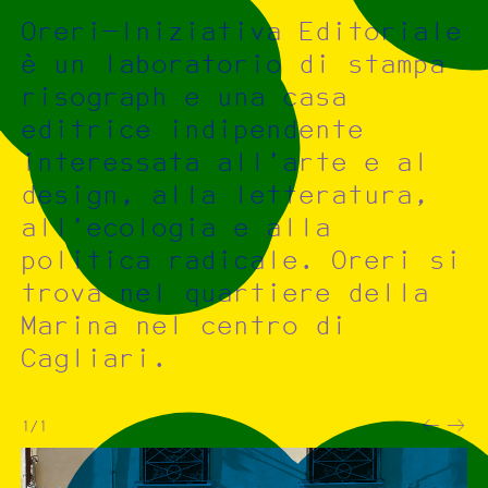
Oreri—Iniziativa Editoriale
è un laboratorio di stampa
risograph e una casa
editrice indipendente
interessata all’arte e al
design, alla letteratura,
all’ecologia e alla
politica radicale. Oreri si
trova nel quartiere della
Marina nel centro di
Cagliari.
1/1