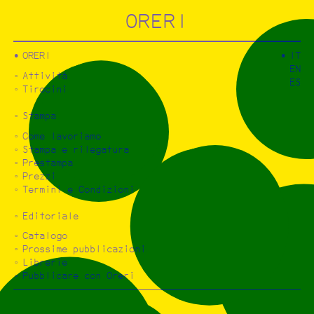
ORERI
ORERI
IT
EN
Attività
ES
Tirocini
Stampa
Come lavoriamo
Stampa e rilegatura
Prestampa
Prezzi
Termini e Condizioni
Editoriale
Catalogo
Prossime pubblicazioni
Librerie
Pubblicare con Oreri