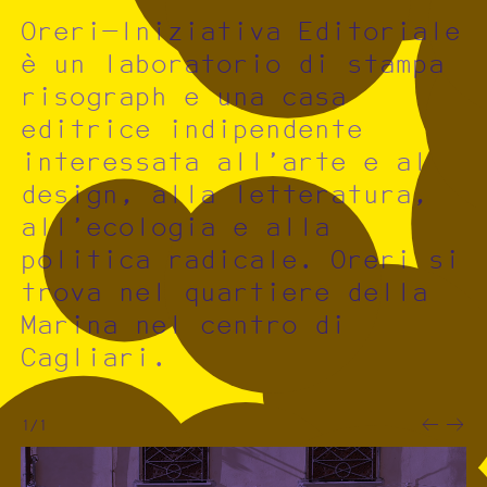
Oreri—Iniziativa Editoriale
è un laboratorio di stampa
risograph e una casa
editrice indipendente
interessata all’arte e al
design, alla letteratura,
all’ecologia e alla
politica radicale. Oreri si
trova nel quartiere della
Marina nel centro di
Cagliari.
1/1