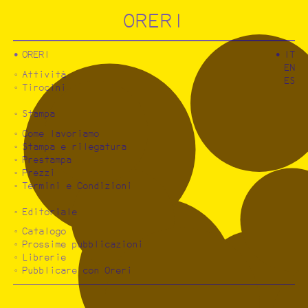
ORERI
ORERI
IT
EN
Attività
ES
Tirocini
Stampa
Come lavoriamo
Stampa e rilegatura
Prestampa
Prezzi
Termini e Condizioni
Editoriale
Catalogo
Prossime pubblicazioni
Librerie
Pubblicare con Oreri