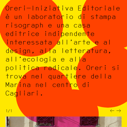
Oreri—Iniziativa Editoriale
è un laboratorio di stampa
risograph e una casa
editrice indipendente
interessata all’arte e al
design, alla letteratura,
all’ecologia e alla
politica radicale. Oreri si
trova nel quartiere della
Marina nel centro di
Cagliari.
1/1