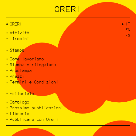
ORERI
ORERI
IT
EN
Attività
ES
Tirocini
Stampa
Come lavoriamo
Stampa e rilegatura
Prestampa
Prezzi
Termini e Condizioni
Editoriale
Catalogo
Prossime pubblicazioni
Librerie
Pubblicare con Oreri