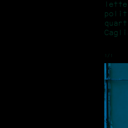
lette
polit
quart
Cagli
1/1