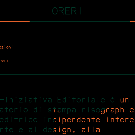
ORERI
azioni
reri
—Iniziativa Editoriale è un
atorio di stampa risograph e
editrice indipendente intere
rte e al design, alla